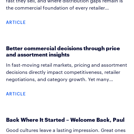
fast they sell, and where distribution gaps remain is
the commercial foundation of every retailer
conversation. These measures are the building blocks
that help an account manager grow category sales
ARTICLE
together with the retailer. Distribution and rate of sale
(ROS) data, used well, changes how you show up in
every commercial conversation, helping you create
Better commercial decisions through price
growth arguments and spot execution gaps before
and assortment insights
they become problems.
In fast-moving retail markets, pricing and assortment
decisions directly impact competitiveness, retailer
negotiations, and category growth. Yet many
organizations still rely on delayed or fragmented view
to market when making commercial decisions.
ARTICLE
Analyse² BI’s price and assortment analysis helps
companies turn market data into actionable business
insight. We track and provide continuous visibility
Back Where It Started – Welcome Back, Paul
into both pricing and assortment development
across competitors and retailers.
Good cultures leave a lasting impression. Great ones