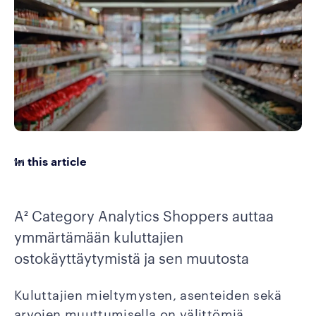
In this article
A² Category Analytics Shoppers auttaa
ymmärtämään kuluttajien
ostokäyttäytymistä ja sen muutosta
Kuluttajien mieltymysten, asenteiden sekä
arvojen muuttumisella on välittömiä