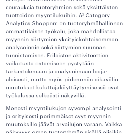
seurauksia tuoteryhmien sekä yksittäisten
tuotteiden myyntilukuihin. A² Category
Analytics Shoppers on tuoteryhmähallinnan
ammattilaisen työkalu, joka mahdollistaa
myynnin siirtymien yksityiskohtaisemman
analysoinnin sekä siirtymien suunnan
tunnistamisen. Erilaisten aktiviteettien
vaikutusta ostamiseen pystytään
tarkastelemaan ja analysoimaan laaja-
alaisesti, mutta myös pidemmän aikavälin
muutokset kuluttajakäyttäytymisessä ovat
työkalussa selkeästi näkyvillä.
Monesti myyntilukujen syvempi analysointi
ja erityisesti perimmäiset syyt myynnin
muutoksille jäävät arvailujen varaan. Vaikka
näkyvyys oman tuoteryhmän sisällä olisikin