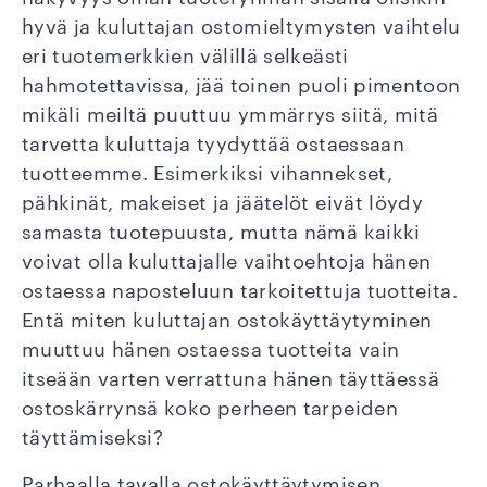
hyvä ja kuluttajan ostomieltymysten vaihtelu
eri tuotemerkkien välillä selkeästi
hahmotettavissa, jää toinen puoli pimentoon
mikäli meiltä puuttuu ymmärrys siitä, mitä
tarvetta kuluttaja tyydyttää ostaessaan
tuotteemme. Esimerkiksi vihannekset,
pähkinät, makeiset ja jäätelöt eivät löydy
samasta tuotepuusta, mutta nämä kaikki
voivat olla kuluttajalle vaihtoehtoja hänen
ostaessa naposteluun tarkoitettuja tuotteita.
Entä miten kuluttajan ostokäyttäytyminen
muuttuu hänen ostaessa tuotteita vain
itseään varten verrattuna hänen täyttäessä
ostoskärrynsä koko perheen tarpeiden
täyttämiseksi?
Parhaalla tavalla ostokäyttäytymisen